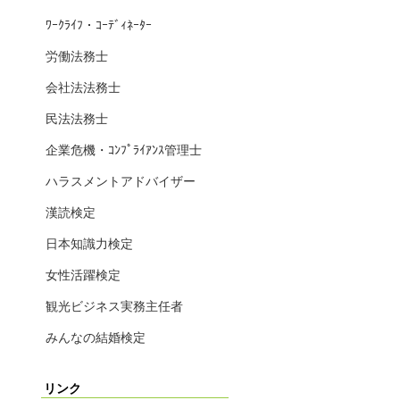
ﾜｰｸﾗｲﾌ・ｺｰﾃﾞｨﾈｰﾀｰ
労働法務士
会社法法務士
民法法務士
企業危機・ｺﾝﾌﾟﾗｲｱﾝｽ管理士
ハラスメントアドバイザー
漢読検定
日本知識力検定
女性活躍検定
観光ビジネス実務主任者
みんなの結婚検定
リンク