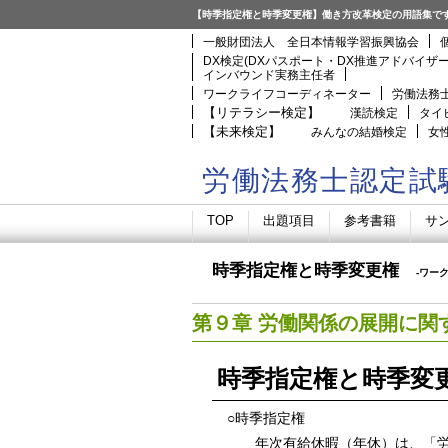
【時季指定権と時季変更権】働き方改革検定の用語集で
一般財団法人 全日本情報学習振興協会
DX検定(DXパスポート・DX推進アドバイザ
インバウンド実務主任者
ワークライフコーディネーター
労働法務
【リテラシー検定】
漢読検定
タイ
【未来検定】
みんなの結婚検定
女
労働法務士認定試
TOP
出題項目
参考書籍
サ
時季指定権と時季変更権
-ワー
第９章 労働関係の展開に関
時季指定権と時季変
○時季指定権
年次有給休暇（年休）は、「労