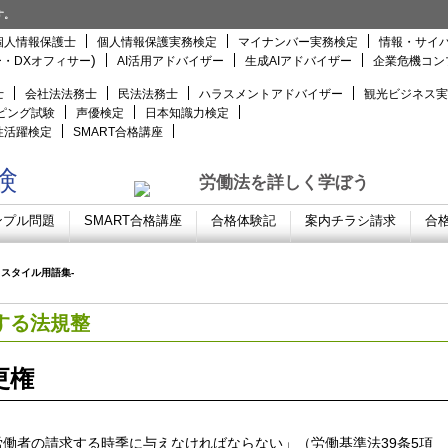
す。
個人情報保護士
個人情報保護実務検定
マイナンバー実務検定
情報・サイバ
)
ー・DXオフィサー
AI活用アドバイザー
生成AIアドバイザー
企業危機コン
士
会社法法務士
民法法務士
ハラスメントアドバイザー
観光ビジネス実
ピング試験
声優検定
日本知識力検定
性活躍検定
SMART合格講座
験
労働法を詳しく学ぼう
ンプル問題
SMART合格講座
合格体験記
案内チラシ請求
合
クスタイル用語集-
する法規整
更権
働者の請求する時季に与えなければならない」（労働基準法39条5項