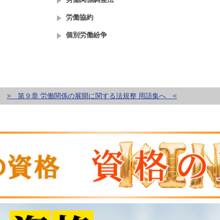
労働協約
個別労働紛争
> 第９章 労働関係の展開に関する法規整 用語集へ <