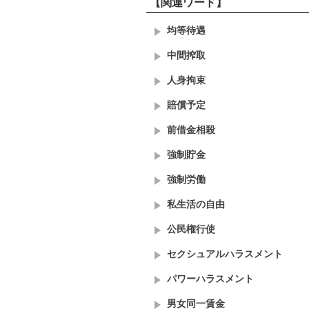
【関連ワード】
均等待遇
中間搾取
人身拘束
賠償予定
前借金相殺
強制貯金
強制労働
私生活の自由
公民権行使
セクシュアルハラスメント
パワーハラスメント
男女同一賃金