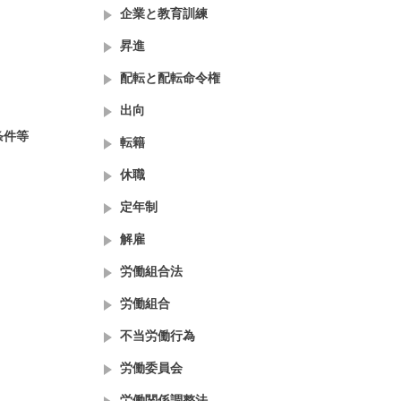
企業と教育訓練
昇進
配転と配転命令権
出向
条件等
転籍
休職
定年制
解雇
労働組合法
労働組合
不当労働行為
労働委員会
労働関係調整法