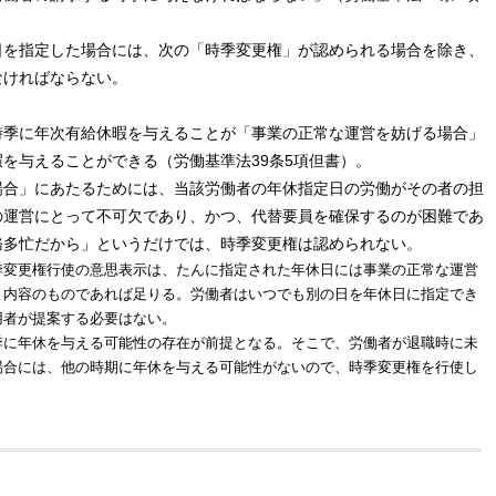
日を指定した場合には、次の「時季変更権」が認められる場合を除き、
なければならない。
時季に年次有給休暇を与えることが「事業の正常な運営を妨げる場合」
を与えることができる（労働基準法39条5項但書）。
場合」にあたるためには、当該労働者の年休指定日の労働がその者の担
の運営にとって不可欠であり、かつ、代替要員を確保するのが困難であ
務多忙だから」というだけでは、時季変更権は認められない。
季変更権行使の意思表示は、たんに指定された年休日には事業の正常な運営
う内容のものであれば足りる。労働者はいつでも別の日を年休日に指定でき
用者が提案する必要はない。
季に年休を与える可能性の存在が前提となる。そこで、労働者が退職時に未
場合には、他の時期に年休を与える可能性がないので、時季変更権を行使し