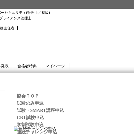
ーセキュリティ(管理士／初級)
プライアンス管理士
務主任者
格発表
合格者特典
マイページ
協会ＴＯＰ
試験のみ申込
試験・SMART講座申込
CBT試験申込
学割試験申込
連続チャレンジ申込