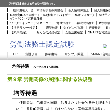
【均等待遇】働き方改革検定の用語集です。
一般財団法人 全日本情報学習振興協会
個人情報保護士
個人情報保
)
DX検定(DXパスポート・DX推進アドバイザー・DXオフィサー
AI活用
インバウンド実務主任者
ワークライフコーディネーター
労働法務士
会社法法務士
民法法
【リテラシー検定】
漢読検定
タイピング試験
声優検定
日
【未来検定】
みんなの結婚検定
女性活躍検定
SMART合格講
労働法務士認定試験
TOP
出題項目
参考書籍
サンプル問題
SMART合格
均等待遇
-ワークスタイル用語集-
第９章 労働関係の展開に関する法規整
均等待遇
使用者は、労働者の国籍、信条または社会的身分を理由と
いて、差別的取扱いをしてはならない（労働基準法3条）。