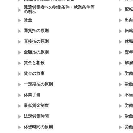
派遣労働者への労働条件・就業条件等
配転
の明示
賃金
出向
通貨払の原則
転籍
直接払の原則
休職
全額払の原則
定年
賃金と相殺
解雇
賃金の放棄
労働
一定期払の原則
労働
休業手当
不当
最低賃金制度
労働
法定労働時間
労働
休憩時間の原則
労働