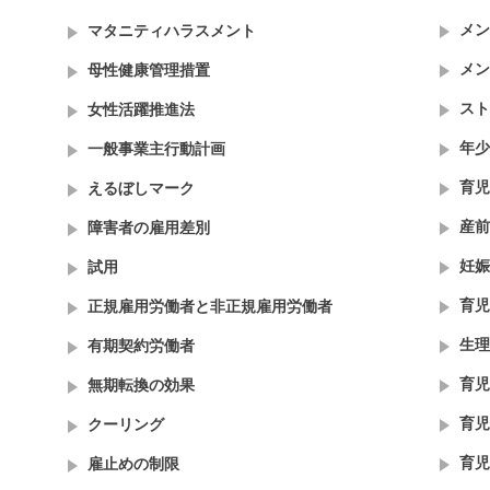
メン
マタニティハラスメント
メン
母性健康管理措置
スト
女性活躍推進法
年少
一般事業主行動計画
育児
えるぼしマーク
産前
障害者の雇用差別
妊娠
試用
育児
正規雇用労働者と非正規雇用労働者
生理
有期契約労働者
育児
無期転換の効果
育児
クーリング
育児
雇止めの制限