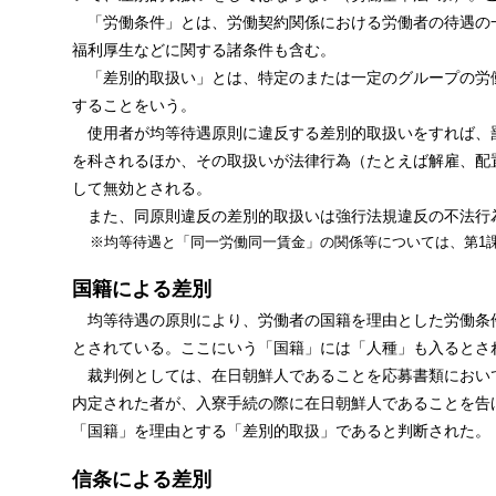
「労働条件」とは、労働契約関係における労働者の待遇の
福利厚生などに関する諸条件も含む。
「差別的取扱い」とは、特定のまたは一定のグループの労
することをいう。
使用者が均等待遇原則に違反する差別的取扱いをすれば、罰
を科されるほか、その取扱いが法律行為（たとえば解雇、配
して無効とされる。
また、同原則違反の差別的取扱いは強行法規違反の不法行
※均等待遇と「同一労働同一賃金」の関係等については、第1
国籍による差別
均等待遇の原則により、労働者の国籍を理由とした労働条
とされている。ここにいう「国籍」には「人種」も入るとさ
裁判例としては、在日朝鮮人であることを応募書類におい
内定された者が、入寮手続の際に在日朝鮮人であることを告
「国籍」を理由とする「差別的取扱」であると判断された。
信条による差別