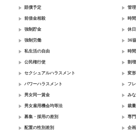
賠償予定
管理
前借金相殺
時間
強制貯金
休日
強制労働
36
私生活の自由
時間
公民権行使
割増
セクシュアルハラスメント
変形
パワーハラスメント
フレ
男女同一賃金
みな
男女雇用機会均等法
裁量
募集・採用の差別
専門
配置の性別差別
企画