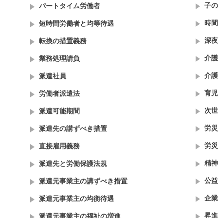
子の
パートタイム労働者
時間
短時間労働者と均等待遇
深夜
転換の措置義務
介護
業務処理請負
介護
派遣社員
育児
労働者派遣法
次世
派遣可能期間
労災
派遣先の講ずべき措置
労災
直接雇用義務
精神
派遣先と労働保護法規
公益
派遣元事業主の講ずべき措置
企業
派遣元事業主の均衡待遇
昇進
派遣元事業主の福祉の増進