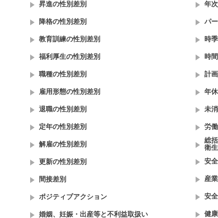
昇進の性別差別
年次
降格の性別差別
パー
教育訓練の性別差別
時季
福利厚生の性別差別
時間
職種の性別差別
計画
雇用形態の性別差別
年休
退職の性別差別
未消
定年の性別差別
労働
総括
解雇の性別差別
衛生
安全
更新の性別差別
産業
間接差別
安全
ポジティブアクション
健康
婚姻、妊娠・出産等と不利益取扱い