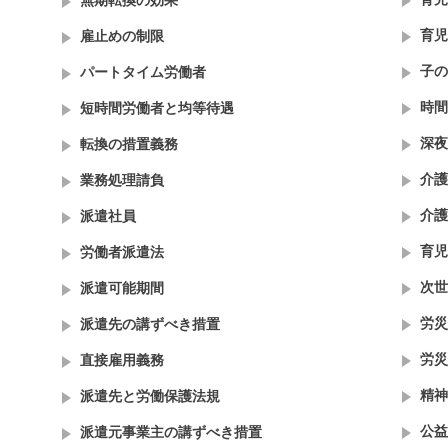
無期転換の効果
育児
雇止めの制限
子の
パートタイム労働者
時間
短時間労働者と均等待遇
深夜
転換の措置義務
介護
業務処理請負
介護
派遣社員
育児
労働者派遣法
次世
派遣可能期間
労災
派遣先の講ずべき措置
労災
直接雇用義務
精神
派遣先と労働保護法規
公益
派遣元事業主の講ずべき措置