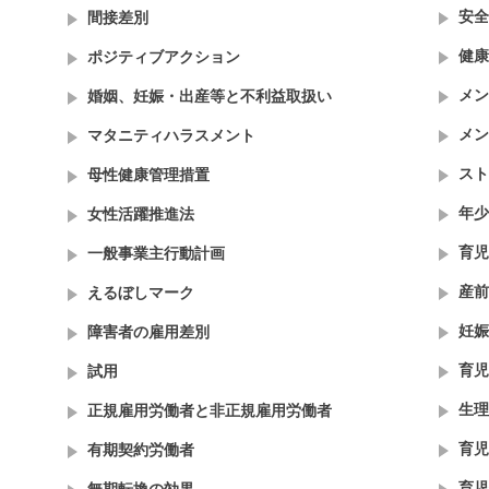
安全
間接差別
健康
ポジティブアクション
メン
婚姻、妊娠・出産等と不利益取扱い
メン
マタニティハラスメント
スト
母性健康管理措置
年少
女性活躍推進法
育児
一般事業主行動計画
産前
えるぼしマーク
妊娠
障害者の雇用差別
育児
試用
生理
正規雇用労働者と非正規雇用労働者
育児
有期契約労働者
育児