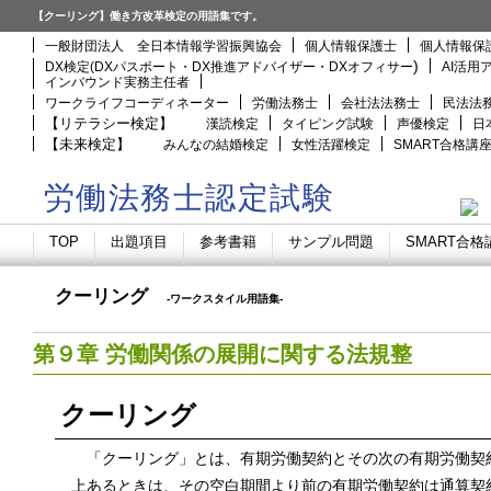
【クーリング】働き方改革検定の用語集です。
一般財団法人 全日本情報学習振興協会
個人情報保護士
個人情報保
)
DX検定(DXパスポート・DX推進アドバイザー・DXオフィサー
AI活用
インバウンド実務主任者
ワークライフコーディネーター
労働法務士
会社法法務士
民法法
【リテラシー検定】
漢読検定
タイピング試験
声優検定
日
【未来検定】
みんなの結婚検定
女性活躍検定
SMART合格講
労働法務士認定試験
TOP
出題項目
参考書籍
サンプル問題
SMART合格
クーリング
-ワークスタイル用語集-
第９章 労働関係の展開に関する法規整
クーリング
「クーリング」とは、有期労働契約とその次の有期労働契
上あるときは、その空白期間より前の有期労働契約は通算契