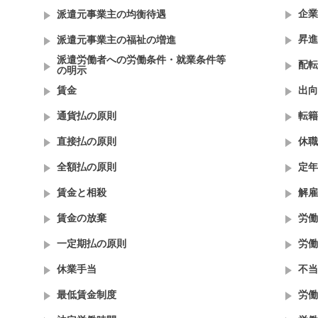
企業
派遣元事業主の均衡待遇
昇進
派遣元事業主の福祉の増進
派遣労働者への労働条件・就業条件等
配転
の明示
賃金
出向
通貨払の原則
転籍
直接払の原則
休職
全額払の原則
定年
賃金と相殺
解雇
賃金の放棄
労働
一定期払の原則
労働
休業手当
不当
最低賃金制度
労働