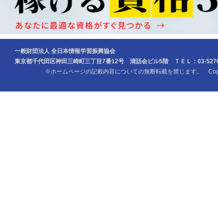
一般財団法人 全日本情報学習振興協会
東京都千代田区神田三崎町三丁目7番12号 清話会ビル5階 ＴＥＬ：03-5276-
※ホームページの記載内容についての無断転載を禁じます。 Copyright (c) Z