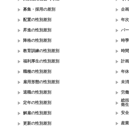
募集・採用の差別
企画
配置の性別差別
年次
昇進の性別差別
パー
降格の性別差別
時季
教育訓練の性別差別
時間
福利厚生の性別差別
計画
職種の性別差別
年休
雇用形態の性別差別
未消
退職の性別差別
労働
総括
定年の性別差別
衛生
安全
解雇の性別差別
産業
更新の性別差別