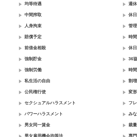
均等待遇
週休
中間搾取
休日
人身拘束
管理
賠償予定
時間
前借金相殺
休日
強制貯金
36
強制労働
時間
私生活の自由
割増
公民権行使
変形
セクシュアルハラスメント
フレ
パワーハラスメント
みな
男女同一賃金
裁量
男女雇用機会均等法
専門