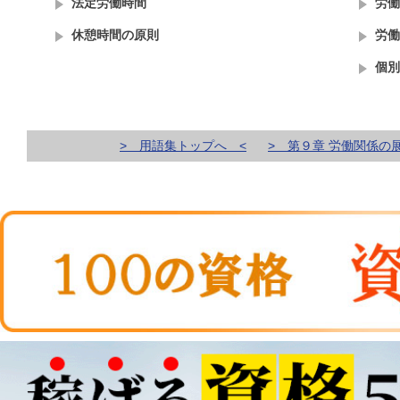
法定労働時間
労働
休憩時間の原則
労働
個別
> 用語集トップへ <
> 第９章 労働関係の