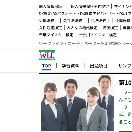
│
│
個人情報保護士
個人情報保護実務検定
マイナン
DX検定(DXパスポート・DX推進アドバイザー・DXオフ
│
│
│
労働法務士
会社法法務士
民法法務士
企業危機
│
│
│
女性活躍検定
みんなの結婚検定
漢読検定
声優
│
千葉マイスター検定
神奈川マイスター検定
ワークライフ・コーディネーター認定試験のペー
│
│
│
TOP
学習資料
出題項目
サンプ
第1
ワー
んにも
ワー
献、企
ること