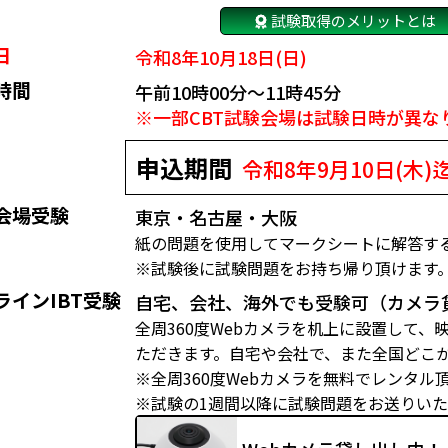
試験取得のメリットとは
日
令和8年10月18日(日)
時間
午前10時00分～11時45分
※一部CBT試験会場は試験日時が異な
申込期間
令和8年9月10日(木)
会場受験
東京・名古屋・大阪
紙の問題を使用してマークシートに解答す
※試験後に試験問題をお持ち帰り頂けます
ラインIBT受験
自宅、会社、海外でも受験可（カメラ
全周360度Webカメラを机上に設置して
ただきます。自宅や会社で、また全国どこ
※全周360度Webカメラを無料でレンタル
※試験の1週間以降に試験問題をお送りい