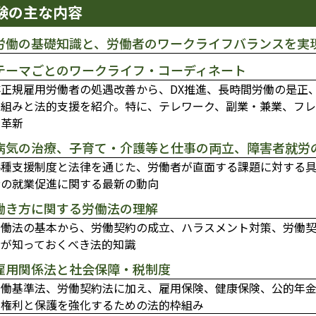
験の主な内容
.労働の基礎知識と、労働者のワークライフバランスを実
.テーマごとのワークライフ・コーディネート
非正規雇用労働者の処遇改善から、DX推進、長時間労働の是正
り組みと法的支援を紹介。特に、テレワーク、副業・兼業、フ
の革新
.病気の治療、子育て・介護等と仕事の両立、障害者就労
各種支援制度と法律を通じた、労働者が直面する課題に対する
者の就業促進に関する最新の動向
.働き方に関する労働法の理解
労働法の基本から、労働契約の成立、ハラスメント対策、労働
者が知っておくべき法的知識
.雇用関係法と社会保障・税制度
労働基準法、労働契約法に加え、雇用保険、健康保険、公的年
の権利と保護を強化するための法的枠組み