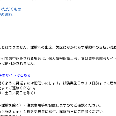
いただくもの
験の流れ
ことはできません。試験への出席、欠席にかかわらず受験料の支払い義
割引でお申込みされる場合は、個人情報保護士会、又は資格者部会サイ
みは割引がされません。
会のサイトはこちら
届くように発送または配信いたします。試験実施日の１０日前までに届
会までご連絡ください。
:00：土日／祝日を除く）
ン試験を除く）・注意事項等を記載しますのでご確認ください。
ｍ×横３ｃｍ）１枚を受験票に貼付、試験当日にご持参ください。