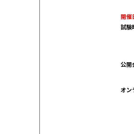
開催
試験
公開
オン