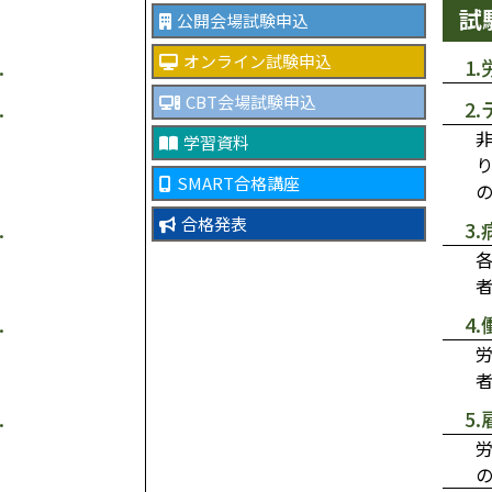
試
公開会場試験申込
オンライン試験申込
1
CBT会場試験申込
2
学習資料
SMART合格講座
合格発表
3
4
5