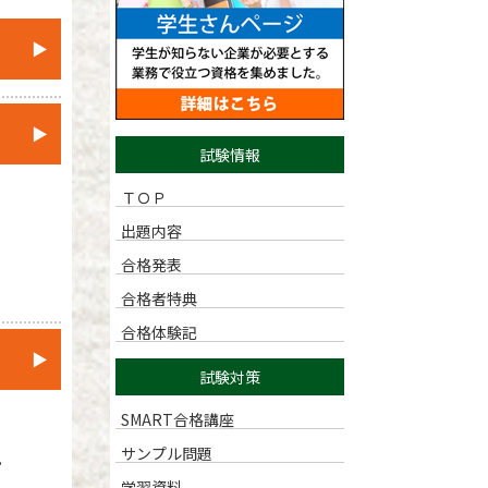
▶
▶
試験情報
ＴＯＰ
出題内容
合格発表
合格者特典
合格体験記
▶
試験対策
SMART合格講座
サンプル問題
。
学習資料