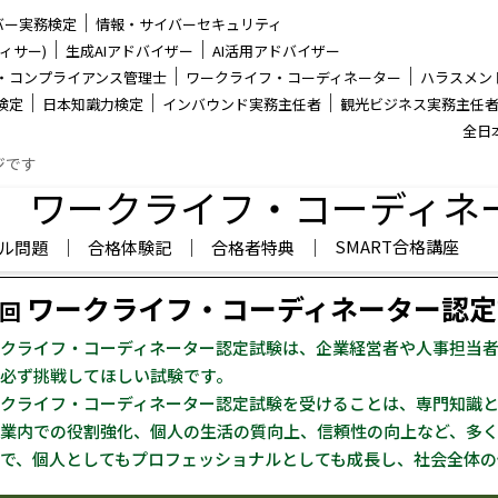
│
バー実務検定
情報・サイバーセキュリティ
│
│
ィサー)
生成AIアドバイザー
AI活用アドバイザー
│
│
・コンプライアンス管理士
ワークライフ・コーディネーター
ハラスメン
│
│
│
検定
日本知識力検定
インバウンド実務主任者
観光ビジネス実務主任
全日
ジです
ワークライフ・コーディネ
│
│
│
SMART合格講座
ル問題
合格体験記
合格者特典
ワークライフ・コーディネーター認定
0回
クライフ・コーディネーター認定試験は、企業経営者や人事担当
必ず挑戦してほしい試験です。
クライフ・コーディネーター認定試験を受けることは、専門知識
業内での役割強化、個人の生活の質向上、信頼性の向上など、多
で、個人としてもプロフェッショナルとしても成長し、社会全体の