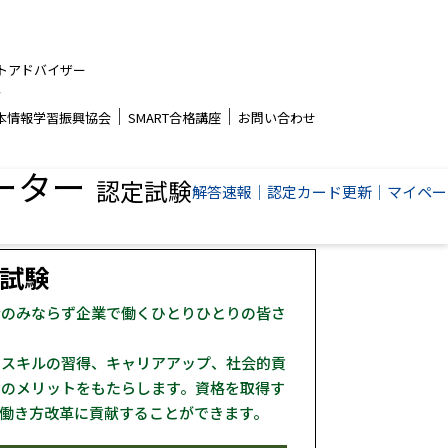
トアドバイザー
者
│
│
本情報学習振興協会
SMART合格講座
お問い合わせ
ーター
認定試験
解答速報
│
認定カード更新
│
マイペー
試験
者のみならず企業で働くひとりひとりの皆さ
とスキルの習得、キャリアアップ、社会的貢
くのメリットをもたらします。資格を取得す
働き方改革に貢献することができます。