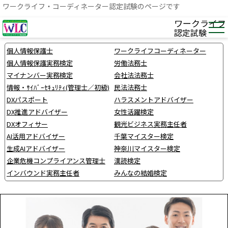
ワークライフ・コーディネーター認定試験のページです
ワークライフ
認定試験
個人情報保護士
ワークライフコーディネーター
個人情報保護実務検定
労働法務士
マイナンバー実務検定
会社法法務士
情報・ｻｲﾊﾞｰｾｷｭﾘﾃｨ(管理士／初級)
民法法務士
DXパスポート
ハラスメントアドバイザー
DX推進アドバイザー
女性活躍検定
DXオフィサー
観光ビジネス実務主任者
AI活用アドバイザー
千葉マイスター検定
生成AIアドバイザー
神奈川マイスター検定
企業危機コンプライアンス管理士
漢読検定
インバウンド実務主任者
みんなの結婚検定