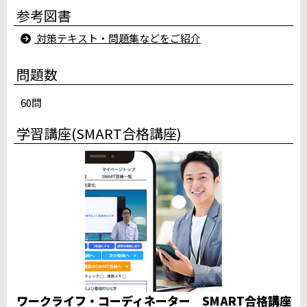
参考図書
小山駅西口テストセンター
所沢駅南口テストセンター
対策テキスト・問題集などをご紹介
大宮駅前テストセンター（川村建設第一ビル）
千葉ニュータウン CUBEパソコン教室
問題数
みのり台パソコン教室テストセンター
サンアイルス船橋テストセンター
60問
スタディＰＣネット柏校
千葉駅前大通りテストセンター地下1階
学習講座(SMART合格講座)
iSERVE八重洲日本橋テストセンター
iSERVE池袋東口テストセンター５階
赤羽駅東口テストセンター（２階会場）
新宿駅前テストセンター（Daiwa西新宿ビル）
立川柴崎町テストセンター
桜木町テストセンター
品川駅高輪口テストセンター
満席
ホームコンじゅく鎌倉教室テストセンター
満席
中部
ワークライフ・コーディネーター SMART合格講座
パソコン教室ダイマック新潟大学前駅テストセンター