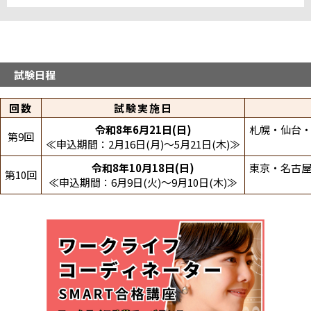
中国・四国
山口パソコン教室糸米テストセンター
九州・沖縄
試験日程
八幡西テストセンター
回数
試験実施日
システムランド熊本テストセンター
システムランド宮崎テストセンター
令和8年6月21日(日)
札幌・仙台・
第9回
鹿児島中央駅東テストセンター
≪申込期間：2月16日(月)～5月21日(木)≫
博多駅筑紫口テストセンター
満席
令和8年10月18日(日)
東京・名古屋
第10回
≪申込期間：6月9日(火)～9月10日(木)≫
折りたたむ