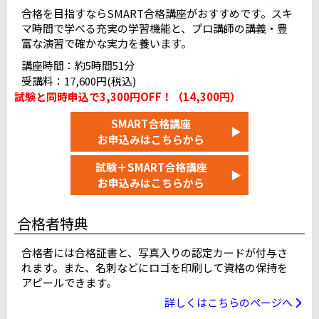
JESパソコンスクール甲府テストセンター
合格を目指すならSMART合格講座がおすすめです。スキ
マ時間で学べる充実の学習機能と、プロ講師の講義・豊
ピュアパソコンスクール長野テストセンター
富な演習で確かな実力を養います。
岐阜駅前テストセンター
＠りこ浜松テストセンター
講座時間：約5時間51分
名古屋国際センタービルテストセンター
受講料：17,600円(税込)
富山テストセンター
満席
試験と同時申込で3,300円OFF！（14,300円）
L&Lコンピュータスクール金沢校
満席
SMART合格講座
▶
お申込みはこちらから
近畿
試験＋SMART合格講座
烏丸御池テストセンター 10F
▶
お申込みはこちらから
大阪駅前テストセンター（4F）
天王寺駅前テストセンター
合格者特典
難波テストセンター（なんば池田ビル）
神戸三宮テストセンター
近鉄奈良駅前テストセンター
合格者には合格証書と、写真入りの認定カードが付与さ
れます。また、名刺などにロゴを印刷して資格の保持を
和歌山十番丁テストセンター
アピールできます。
阪急西宮北口駅前テストセンター
満席
詳しくはこちらのページへ