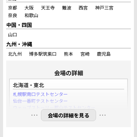
京都
大阪
天王寺
難波
西宮
神戸三宮
奈良
和歌山
中国・四国
山口
九州・沖縄
北九州
博多駅筑紫口
熊本
宮崎
鹿児島
会場の詳細
北海道・東北
札幌駅南口テストセンター
仙台一番町テストセンター
ウェッブストーリー郡山テストセンター
…
…
YESパソコン学院盛岡大通テストセンター
満席
会場の詳細を見る
関東