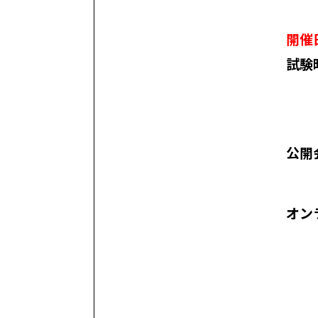
開催
試験
公開
オン