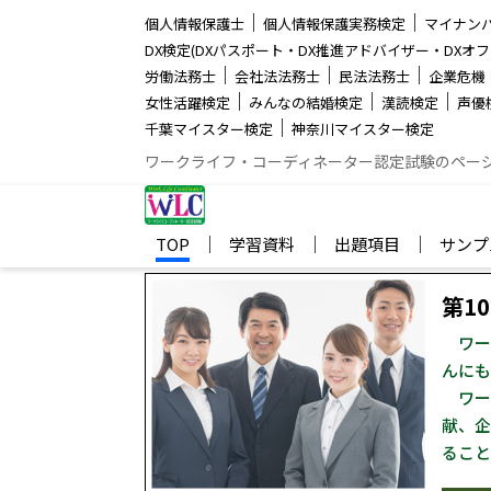
│
│
個人情報保護士
個人情報保護実務検定
マイナン
DX検定(DXパスポート・DX推進アドバイザー・DXオフ
│
│
│
労働法務士
会社法法務士
民法法務士
企業危機
│
│
│
女性活躍検定
みんなの結婚検定
漢読検定
声優
│
千葉マイスター検定
神奈川マイスター検定
ワークライフ・コーディネーター認定試験のペー
│
│
│
TOP
学習資料
出題項目
サンプ
第1
ワー
んにも
ワー
献、企
ること