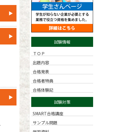
▶
▶
試験情報
ＴＯＰ
出題内容
合格発表
合格者特典
合格体験記
▶
試験対策
SMART合格講座
サンプル問題
。
学習資料