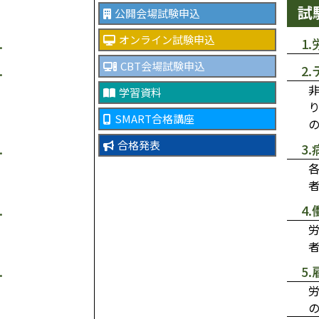
試
公開会場試験申込
オンライン試験申込
1
CBT会場試験申込
2
学習資料
SMART合格講座
合格発表
3
4
5