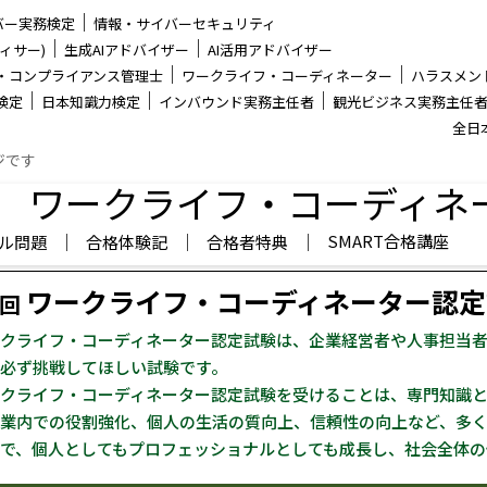
│
バー実務検定
情報・サイバーセキュリティ
│
│
ィサー)
生成AIアドバイザー
AI活用アドバイザー
│
│
・コンプライアンス管理士
ワークライフ・コーディネーター
ハラスメン
│
│
│
検定
日本知識力検定
インバウンド実務主任者
観光ビジネス実務主任
全日
ジです
ワークライフ・コーディネ
│
│
│
SMART合格講座
ル問題
合格体験記
合格者特典
ワークライフ・コーディネーター認定
0回
クライフ・コーディネーター認定試験は、企業経営者や人事担当
必ず挑戦してほしい試験です。
クライフ・コーディネーター認定試験を受けることは、専門知識
業内での役割強化、個人の生活の質向上、信頼性の向上など、多
で、個人としてもプロフェッショナルとしても成長し、社会全体の