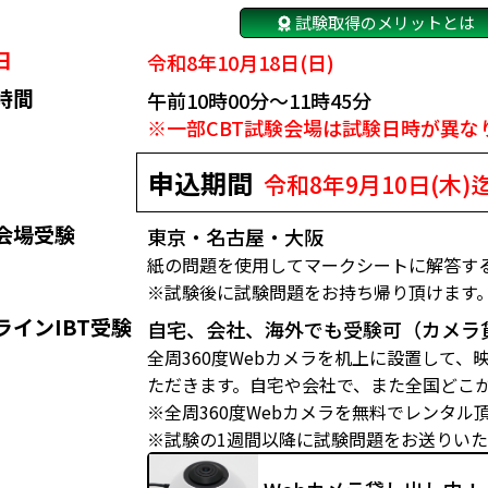
試験取得のメリットとは
日
令和8年10月18日(日)
時間
午前10時00分～11時45分
※一部CBT試験会場は試験日時が異な
申込期間
令和8年9月10日(木)
会場受験
東京・名古屋・大阪
紙の問題を使用してマークシートに解答す
※試験後に試験問題をお持ち帰り頂けます
ラインIBT受験
自宅、会社、海外でも受験可（カメラ
全周360度Webカメラを机上に設置して
ただきます。自宅や会社で、また全国どこ
※全周360度Webカメラを無料でレンタル
※試験の1週間以降に試験問題をお送りい