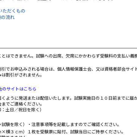
いただくもの
験の流れ
ことはできません。試験への出席、欠席にかかわらず受験料の支払い義
割引でお申込みされる場合は、個人情報保護士会、又は資格者部会サイ
みは割引がされません。
会のサイトはこちら
届くように発送または配信いたします。試験実施日の１０日前までに届
会までご連絡ください。
:00：土日／祝日を除く）
ン試験を除く）・注意事項等を記載しますのでご確認ください。
ｍ×横３ｃｍ）１枚を受験票に貼付、試験当日にご持参ください。