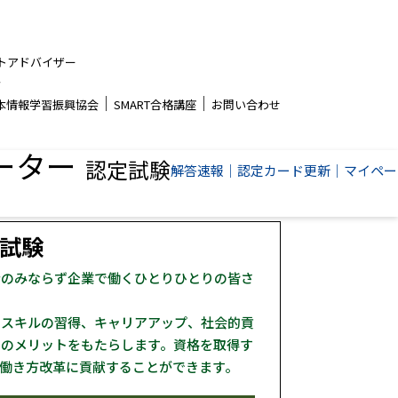
トアドバイザー
者
│
│
本情報学習振興協会
SMART合格講座
お問い合わせ
ーター
認定試験
解答速報
│
認定カード更新
│
マイペー
試験
者のみならず企業で働くひとりひとりの皆さ
とスキルの習得、キャリアアップ、社会的貢
くのメリットをもたらします。資格を取得す
働き方改革に貢献することができます。