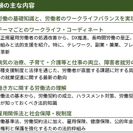
験の主な内容
.労働の基礎知識と、労働者のワークライフバランスを実
.テーマごとのワークライフ・コーディネート
非正規雇用労働者の処遇改善から、DX推進、長時間労働の是正
り組みと法的支援を紹介。特に、テレワーク、副業・兼業、フ
の革新
.病気の治療、子育て・介護等と仕事の両立、障害者就労
各種支援制度と法律を通じた、労働者が直面する課題に対する
者の就業促進に関する最新の動向
.働き方に関する労働法の理解
労働法の基本から、労働契約の成立、ハラスメント対策、労働
者が知っておくべき法的知識
.雇用関係法と社会保障・税制度
労働基準法、労働契約法に加え、雇用保険、健康保険、公的年
の権利と保護を強化するための法的枠組み