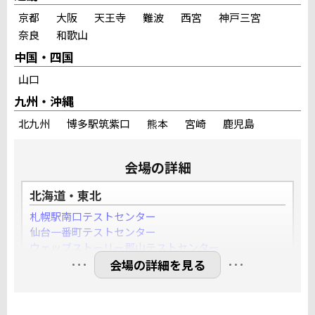
京都
大阪
天王寺
難波
西宮
神戸三宮
奈良
和歌山
中国・四国
山口
九州・沖縄
北九州
博多駅筑紫口
熊本
宮崎
鹿児島
会場の詳細
北海道・東北
札幌駅南口テストセンター
仙台一番町テストセンター
ウェッブストーリー郡山テストセンター
…
…
YESパソコン学院盛岡大通テストセンター
満席
会場の詳細を見る
関東