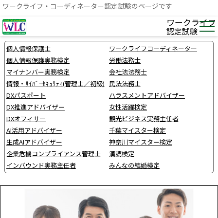
ワークライフ・コーディネーター認定試験のページです
ワークライフ
認定試験
個人情報保護士
ワークライフコーディネーター
個人情報保護実務検定
労働法務士
マイナンバー実務検定
会社法法務士
情報・ｻｲﾊﾞｰｾｷｭﾘﾃｨ(管理士／初級)
民法法務士
DXパスポート
ハラスメントアドバイザー
DX推進アドバイザー
女性活躍検定
DXオフィサー
観光ビジネス実務主任者
AI活用アドバイザー
千葉マイスター検定
生成AIアドバイザー
神奈川マイスター検定
企業危機コンプライアンス管理士
漢読検定
インバウンド実務主任者
みんなの結婚検定