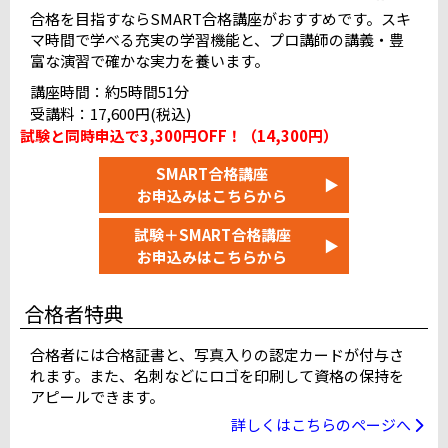
JESパソコンスクール甲府テストセンター
合格を目指すならSMART合格講座がおすすめです。スキ
マ時間で学べる充実の学習機能と、プロ講師の講義・豊
ピュアパソコンスクール長野テストセンター
富な演習で確かな実力を養います。
岐阜駅前テストセンター
＠りこ浜松テストセンター
講座時間：約5時間51分
名古屋国際センタービルテストセンター
受講料：17,600円(税込)
富山テストセンター
満席
試験と同時申込で3,300円OFF！（14,300円）
L&Lコンピュータスクール金沢校
満席
SMART合格講座
▶
お申込みはこちらから
近畿
試験＋SMART合格講座
烏丸御池テストセンター 10F
▶
お申込みはこちらから
大阪駅前テストセンター（4F）
天王寺駅前テストセンター
合格者特典
難波テストセンター（なんば池田ビル）
神戸三宮テストセンター
近鉄奈良駅前テストセンター
合格者には合格証書と、写真入りの認定カードが付与さ
れます。また、名刺などにロゴを印刷して資格の保持を
和歌山十番丁テストセンター
アピールできます。
阪急西宮北口駅前テストセンター
満席
詳しくはこちらのページへ