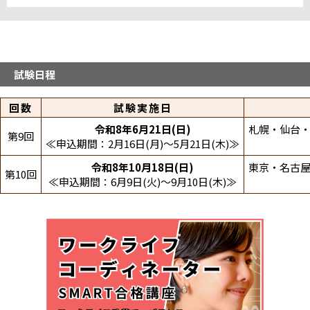
中国・四国
山口パソコン教室糸米テストセンター
九州・沖縄
試験日程
八幡西テストセンター
回数
試験実施日
システムランド熊本テストセンター
システムランド宮崎テストセンター
令和8年6月21日(日)
札幌・仙台・
第9回
鹿児島中央駅東テストセンター
≪申込期間：2月16日(月)～5月21日(木)≫
博多駅筑紫口テストセンター
満席
令和8年10月18日(日)
東京・名古屋
第10回
≪申込期間：6月9日(火)～9月10日(木)≫
折りたたむ