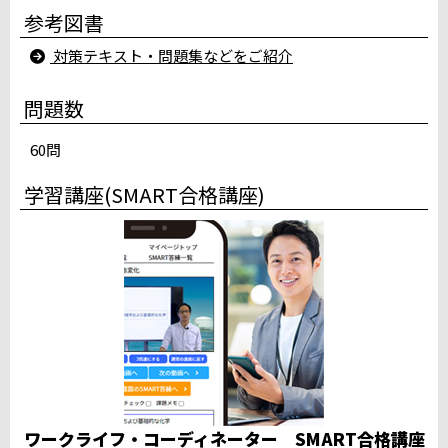
参考図書
小山駅西口テストセンター
所沢駅南口テストセンター
対策テキスト・問題集などをご紹介
大宮駅前テストセンター（川村建設第一ビル）
千葉ニュータウン CUBEパソコン教室
問題数
みのり台パソコン教室テストセンター
サンアイルス船橋テストセンター
60問
スタディＰＣネット柏校
千葉駅前大通りテストセンター地下1階
学習講座(SMART合格講座)
iSERVE八重洲日本橋テストセンター
iSERVE池袋東口テストセンター５階
赤羽駅東口テストセンター（２階会場）
新宿駅前テストセンター（Daiwa西新宿ビル）
立川柴崎町テストセンター
桜木町テストセンター
品川駅高輪口テストセンター
満席
ホームコンじゅく鎌倉教室テストセンター
満席
中部
ワークライフ・コーディネーター SMART合格講座
パソコン教室ダイマック新潟大学前駅テストセンター