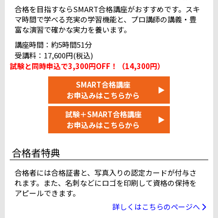
JESパソコンスクール甲府テストセンター
合格を目指すならSMART合格講座がおすすめです。スキ
マ時間で学べる充実の学習機能と、プロ講師の講義・豊
ピュアパソコンスクール長野テストセンター
富な演習で確かな実力を養います。
岐阜駅前テストセンター
＠りこ浜松テストセンター
講座時間：約5時間51分
名古屋国際センタービルテストセンター
受講料：17,600円(税込)
富山テストセンター
満席
試験と同時申込で3,300円OFF！（14,300円）
L&Lコンピュータスクール金沢校
満席
SMART合格講座
▶
お申込みはこちらから
近畿
試験＋SMART合格講座
烏丸御池テストセンター 10F
▶
お申込みはこちらから
大阪駅前テストセンター（4F）
天王寺駅前テストセンター
合格者特典
難波テストセンター（なんば池田ビル）
神戸三宮テストセンター
近鉄奈良駅前テストセンター
合格者には合格証書と、写真入りの認定カードが付与さ
れます。また、名刺などにロゴを印刷して資格の保持を
和歌山十番丁テストセンター
アピールできます。
阪急西宮北口駅前テストセンター
満席
詳しくはこちらのページへ