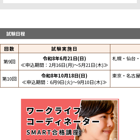
中国・四国
山口パソコン教室糸米テストセンター
九州・沖縄
試験日程
八幡西テストセンター
回数
試験実施日
システムランド熊本テストセンター
システムランド宮崎テストセンター
令和8年6月21日(日)
札幌・仙台・
第9回
鹿児島中央駅東テストセンター
≪申込期間：2月16日(月)～5月21日(木)≫
博多駅筑紫口テストセンター
満席
令和8年10月18日(日)
東京・名古屋
第10回
≪申込期間：6月9日(火)～9月10日(木)≫
折りたたむ