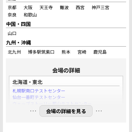
京都
大阪
天王寺
難波
西宮
神戸三宮
奈良
和歌山
中国・四国
山口
九州・沖縄
北九州
博多駅筑紫口
熊本
宮崎
鹿児島
会場の詳細
北海道・東北
札幌駅南口テストセンター
仙台一番町テストセンター
ウェッブストーリー郡山テストセンター
…
…
YESパソコン学院盛岡大通テストセンター
満席
会場の詳細を見る
関東