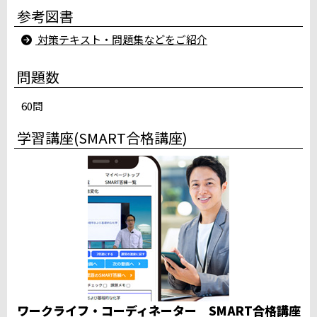
参考図書
小山駅西口テストセンター
所沢駅南口テストセンター
対策テキスト・問題集などをご紹介
大宮駅前テストセンター（川村建設第一ビル）
千葉ニュータウン CUBEパソコン教室
問題数
みのり台パソコン教室テストセンター
サンアイルス船橋テストセンター
60問
スタディＰＣネット柏校
千葉駅前大通りテストセンター地下1階
学習講座(SMART合格講座)
iSERVE八重洲日本橋テストセンター
iSERVE池袋東口テストセンター５階
赤羽駅東口テストセンター（２階会場）
新宿駅前テストセンター（Daiwa西新宿ビル）
立川柴崎町テストセンター
桜木町テストセンター
品川駅高輪口テストセンター
満席
ホームコンじゅく鎌倉教室テストセンター
満席
中部
ワークライフ・コーディネーター SMART合格講座
パソコン教室ダイマック新潟大学前駅テストセンター