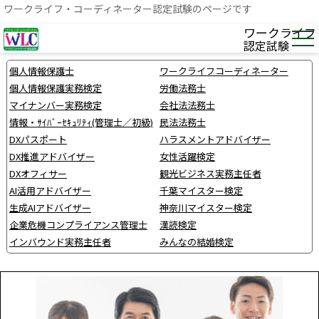
ワークライフ・コーディネーター認定試験のページです
ワークライフ
認定試験
個人情報保護士
ワークライフコーディネーター
個人情報保護実務検定
労働法務士
マイナンバー実務検定
会社法法務士
情報・ｻｲﾊﾞｰｾｷｭﾘﾃｨ(管理士／初級)
民法法務士
DXパスポート
ハラスメントアドバイザー
DX推進アドバイザー
女性活躍検定
DXオフィサー
観光ビジネス実務主任者
AI活用アドバイザー
千葉マイスター検定
生成AIアドバイザー
神奈川マイスター検定
企業危機コンプライアンス管理士
漢読検定
インバウンド実務主任者
みんなの結婚検定