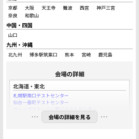
京都
大阪
天王寺
難波
西宮
神戸三宮
奈良
和歌山
中国・四国
山口
九州・沖縄
北九州
博多駅筑紫口
熊本
宮崎
鹿児島
会場の詳細
北海道・東北
札幌駅南口テストセンター
仙台一番町テストセンター
ウェッブストーリー郡山テストセンター
…
…
YESパソコン学院盛岡大通テストセンター
満席
会場の詳細を見る
関東