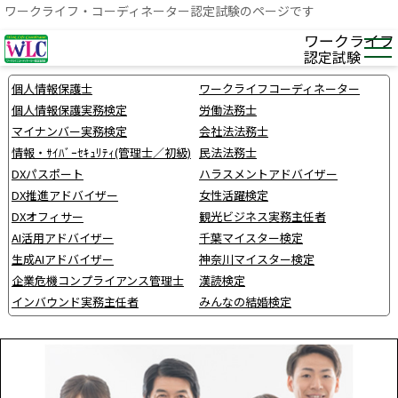
ワークライフ・コーディネーター認定試験のページです
ワークライフ
認定試験
個人情報保護士
ワークライフコーディネーター
個人情報保護実務検定
労働法務士
マイナンバー実務検定
会社法法務士
情報・ｻｲﾊﾞｰｾｷｭﾘﾃｨ(管理士／初級)
民法法務士
DXパスポート
ハラスメントアドバイザー
DX推進アドバイザー
女性活躍検定
DXオフィサー
観光ビジネス実務主任者
AI活用アドバイザー
千葉マイスター検定
生成AIアドバイザー
神奈川マイスター検定
企業危機コンプライアンス管理士
漢読検定
インバウンド実務主任者
みんなの結婚検定