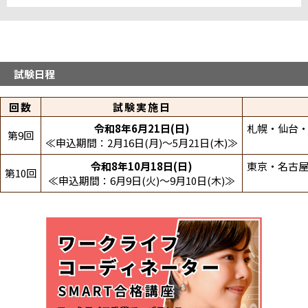
中国・四国
山口パソコン教室糸米テストセンター
九州・沖縄
試験日程
八幡西テストセンター
回数
試験実施日
システムランド熊本テストセンター
システムランド宮崎テストセンター
令和8年6月21日(日)
札幌・仙台・
第9回
鹿児島中央駅東テストセンター
≪申込期間：2月16日(月)～5月21日(木)≫
博多駅筑紫口テストセンター
満席
令和8年10月18日(日)
東京・名古屋
第10回
≪申込期間：6月9日(火)～9月10日(木)≫
折りたたむ