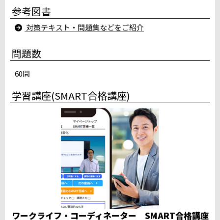
参考図書
小山駅西口テストセンター
所沢駅南口テストセンター
対策テキスト・問題集などをご紹介
大宮駅前テストセンター（川村建設第一ビル）
千葉ニュータウン CUBEパソコン教室
問題数
みのり台パソコン教室テストセンター
サンアイルス船橋テストセンター
60問
スタディＰＣネット柏校
千葉駅前大通りテストセンター地下1階
学習講座(SMART合格講座)
iSERVE八重洲日本橋テストセンター
iSERVE池袋東口テストセンター５階
赤羽駅東口テストセンター（２階会場）
新宿駅前テストセンター（Daiwa西新宿ビル）
立川柴崎町テストセンター
桜木町テストセンター
品川駅高輪口テストセンター
満席
ホームコンじゅく鎌倉教室テストセンター
満席
中部
ワークライフ・コーディネーター SMART合格講座
パソコン教室ダイマック新潟大学前駅テストセンター