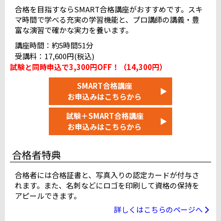
JESパソコンスクール甲府テストセンター
合格を目指すならSMART合格講座がおすすめです。スキ
マ時間で学べる充実の学習機能と、プロ講師の講義・豊
ピュアパソコンスクール長野テストセンター
富な演習で確かな実力を養います。
岐阜駅前テストセンター
＠りこ浜松テストセンター
講座時間：約5時間51分
名古屋国際センタービルテストセンター
受講料：17,600円(税込)
富山テストセンター
満席
試験と同時申込で3,300円OFF！（14,300円）
L&Lコンピュータスクール金沢校
満席
SMART合格講座
▶
お申込みはこちらから
近畿
試験＋SMART合格講座
烏丸御池テストセンター 10F
▶
お申込みはこちらから
大阪駅前テストセンター（4F）
天王寺駅前テストセンター
合格者特典
難波テストセンター（なんば池田ビル）
神戸三宮テストセンター
近鉄奈良駅前テストセンター
合格者には合格証書と、写真入りの認定カードが付与さ
れます。また、名刺などにロゴを印刷して資格の保持を
和歌山十番丁テストセンター
アピールできます。
阪急西宮北口駅前テストセンター
満席
詳しくはこちらのページへ