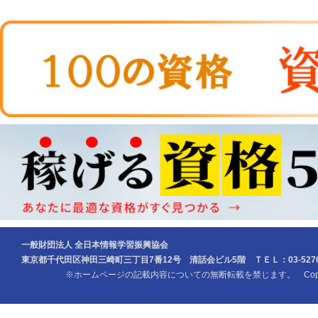
一般財団法人 全日本情報学習振興協会
東京都千代田区神田三崎町三丁目7番12号 清話会ビル5階 ＴＥＬ：03-5276-
※ホームページの記載内容についての無断転載を禁じます。 Copyright (c) Z