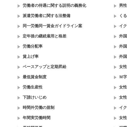
労働者の待遇に関する説明の義務化
男性
派遣労働者に関する法整備
くる
同一労働同一賃金ガイドライン案
イク
定年後の継続雇用と格差
外国
労働分配率
外国
賃上げ率
外国
ベースアップと定期昇給
女性
最低賃金制度
Ｍ字
労働生産性
女性
下請けいじめ
女性
時間外労働の規制
イク
年間実労働時間
女性