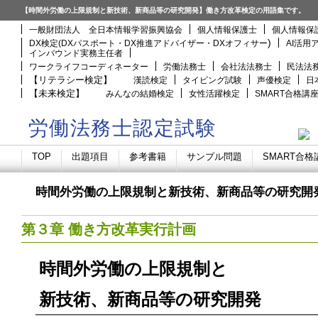
【時間外労働の上限規制と新技術、新商品等の研究開発】働き方改革検定の用語集です。
一般財団法人 全日本情報学習振興協会
個人情報保護士
個人情報保
)
DX検定(DXパスポート・DX推進アドバイザー・DXオフィサー
AI活用
インバウンド実務主任者
ワークライフコーディネーター
労働法務士
会社法法務士
民法法
【リテラシー検定】
漢読検定
タイピング試験
声優検定
日
【未来検定】
みんなの結婚検定
女性活躍検定
SMART合格講
労働法務士認定試験
TOP
出題項目
参考書籍
サンプル問題
SMART合格
時間外労働の上限規制と新技術、新商品等の研究
第３章 働き方改革実行計画
時間外労働の上限規制と
新技術、新商品等の研究開発