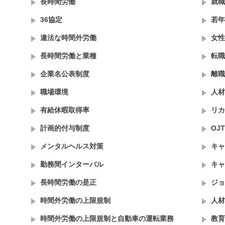
長時間労働
就職
36協定
若年
違法な時間外労働
女性
長時間労働と業種
転職
企業名公表制度
離職
職場環境
人材
有給休暇取得率
リカ
計画的付与制度
OJT
メンタルヘルス対策
キャ
勤務間インターバル
キャ
長時間労働の是正
ジョ
時間外労働の上限規制
人材
時間外労働の上限規制と自動車の運転業務
教育