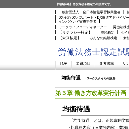
【均衡待遇】働き方改革検定の用語集です。
一般財団法人 全日本情報学習振興協会
DX検定(DXパスポート・DX推進アドバイザ
インバウンド実務主任者
ワークライフコーディネーター
労働法務
【リテラシー検定】
漢読検定
タイ
【未来検定】
みんなの結婚検定
女
労働法務士認定試
TOP
出題項目
参考書籍
サ
均衡待遇
-ワークスタイル用語集-
第３章 働き方改革実行計画
均衡待遇
「均衡待遇」とは、正規雇用労
① 職務内容（＝業務内容・業務