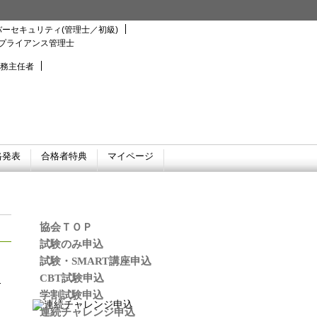
ーセキュリティ(管理士／初級)
プライアンス管理士
務主任者
格発表
合格者特典
マイページ
協会ＴＯＰ
試験のみ申込
試験・SMART講座申込
CBT試験申込
学割試験申込
連続チャレンジ申込