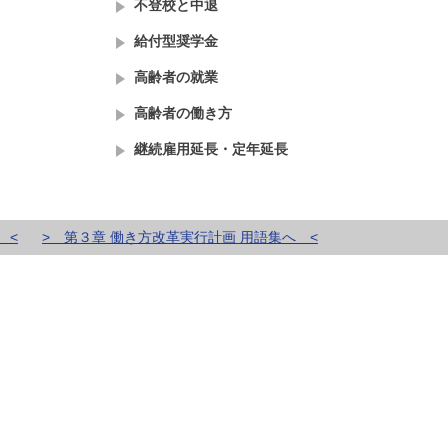
不登校と中退
給付型奨学金
高齢者の就業
高齢者の働き方
継続雇用延長・定年延長
 <
> 第３章 働き方改革実行計画 用語集へ <