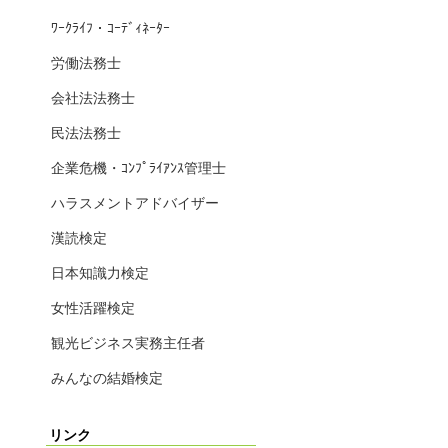
ﾜｰｸﾗｲﾌ・ｺｰﾃﾞｨﾈｰﾀｰ
労働法務士
会社法法務士
民法法務士
企業危機・ｺﾝﾌﾟﾗｲｱﾝｽ管理士
ハラスメントアドバイザー
漢読検定
日本知識力検定
女性活躍検定
観光ビジネス実務主任者
みんなの結婚検定
リンク