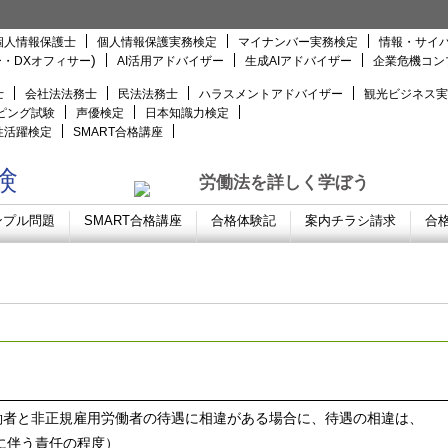
個人情報保護士
個人情報保護実務検定
マイナンバー実務検定
情報・サイバ
)
ー・DXオフィサー
AI活用アドバイザー
生成AIアドバイザー
企業危機コン
士
会社法法務士
民法法務士
ハラスメントアドバイザー
観光ビジネス実
ピング試験
声優検定
日本知識力検定
性活躍検定
SMART合格講座
験
労働法を詳しく学ぼう
ンプル問題
SMART合格講座
合格体験記
案内チラシ請求
合
働者と非正規雇用労働者の待遇に相違がある場合に、待遇の相違は、
に伴う責任の程度）