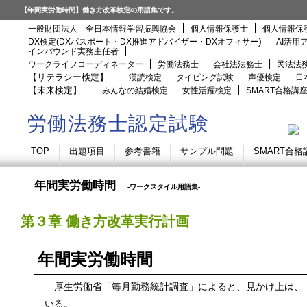
【年間実労働時間】働き方改革検定の用語集です。
一般財団法人 全日本情報学習振興協会
個人情報保護士
個人情報保
)
DX検定(DXパスポート・DX推進アドバイザー・DXオフィサー
AI活用
インバウンド実務主任者
ワークライフコーディネーター
労働法務士
会社法法務士
民法法
【リテラシー検定】
漢読検定
タイピング試験
声優検定
日
【未来検定】
みんなの結婚検定
女性活躍検定
SMART合格講
労働法務士認定試験
TOP
出題項目
参考書籍
サンプル問題
SMART合格
年間実労働時間
-ワークスタイル用語集-
第３章 働き方改革実行計画
年間実労働時間
厚生労働省「毎月勤務統計調査」によると、見かけ上は、
いる。