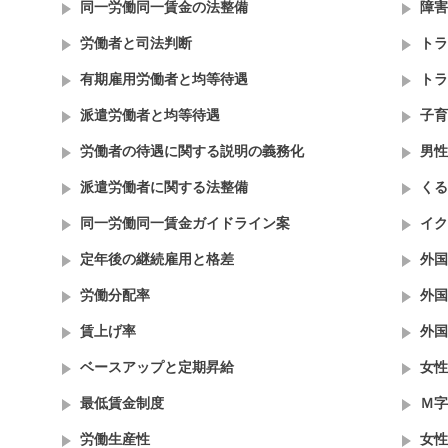
同一労働同一賃金の法整備
障害
労働者と司法判断
トラ
有期雇用労働者と均等待遇
トラ
派遣労働者と均等待遇
子育
労働者の待遇に関する説明の義務化
男性
派遣労働者に関する法整備
くる
同一労働同一賃金ガイドライン案
イク
定年後の継続雇用と格差
外国
労働分配率
外国
賃上げ率
外国
ベースアップと定期昇給
女性
最低賃金制度
Ｍ字
労働生産性
女性