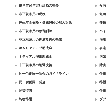
働き方改革実行計画の概要
短時
非正規雇用の現状
短時
厚生年金保険・健康保険の加入対象
兼業
非正規雇用の教育訓練
ハイ
非正規雇用の処遇改善の効果
雇用
キャリアアップ助成金
在宅
トライアル雇用助成金
病気
非正規雇用の処遇改善
障害
同一労働同一賃金のガイドライン
仕事
同一労働同一賃金
待機
均等待遇
仕事
均衡待遇
ダブ