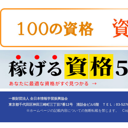
一般財団法人 全日本情報学習振興協会
東京都千代田区神田三崎町三丁目7番12号 清話会ビル5階 ＴＥＬ：03-5276-
※ホームページの記載内容についての無断転載を禁じます。 Copyright (c) Z