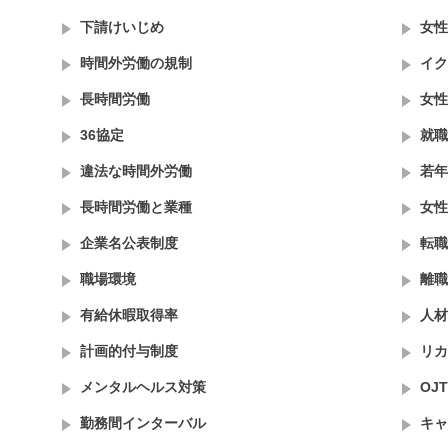
下請けいじめ
女性
時間外労働の規制
イク
長時間労働
女性
36協定
就職
違法な時間外労働
若年
長時間労働と業種
女性
企業名公表制度
転職
職場環境
離職
有給休暇取得率
人材
計画的付与制度
リカ
メンタルヘルス対策
OJT
勤務間インターバル
キャ