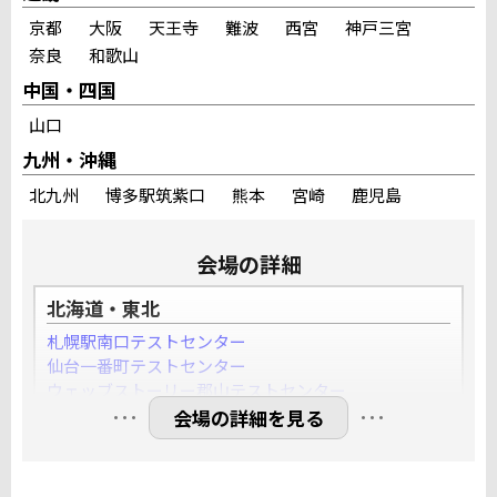
京都
大阪
天王寺
難波
西宮
神戸三宮
奈良
和歌山
中国・四国
山口
九州・沖縄
北九州
博多駅筑紫口
熊本
宮崎
鹿児島
会場の詳細
北海道・東北
札幌駅南口テストセンター
仙台一番町テストセンター
ウェッブストーリー郡山テストセンター
…
…
YESパソコン学院盛岡大通テストセンター
満席
会場の詳細を見る
関東