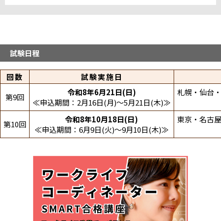
中国・四国
山口パソコン教室糸米テストセンター
九州・沖縄
試験日程
八幡西テストセンター
回数
試験実施日
システムランド熊本テストセンター
システムランド宮崎テストセンター
令和8年6月21日(日)
札幌・仙台・
第9回
鹿児島中央駅東テストセンター
≪申込期間：2月16日(月)～5月21日(木)≫
博多駅筑紫口テストセンター
満席
令和8年10月18日(日)
東京・名古屋
第10回
≪申込期間：6月9日(火)～9月10日(木)≫
折りたたむ