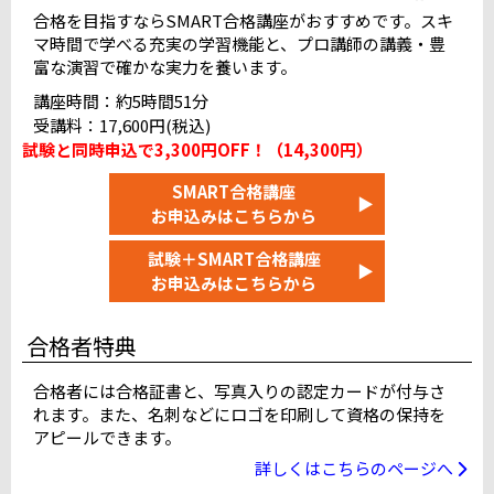
JESパソコンスクール甲府テストセンター
合格を目指すならSMART合格講座がおすすめです。スキ
マ時間で学べる充実の学習機能と、プロ講師の講義・豊
ピュアパソコンスクール長野テストセンター
富な演習で確かな実力を養います。
岐阜駅前テストセンター
＠りこ浜松テストセンター
講座時間：約5時間51分
名古屋国際センタービルテストセンター
受講料：17,600円(税込)
富山テストセンター
満席
試験と同時申込で3,300円OFF！（14,300円）
L&Lコンピュータスクール金沢校
満席
SMART合格講座
▶
お申込みはこちらから
近畿
試験＋SMART合格講座
烏丸御池テストセンター 10F
▶
お申込みはこちらから
大阪駅前テストセンター（4F）
天王寺駅前テストセンター
合格者特典
難波テストセンター（なんば池田ビル）
神戸三宮テストセンター
近鉄奈良駅前テストセンター
合格者には合格証書と、写真入りの認定カードが付与さ
れます。また、名刺などにロゴを印刷して資格の保持を
和歌山十番丁テストセンター
アピールできます。
阪急西宮北口駅前テストセンター
満席
詳しくはこちらのページへ