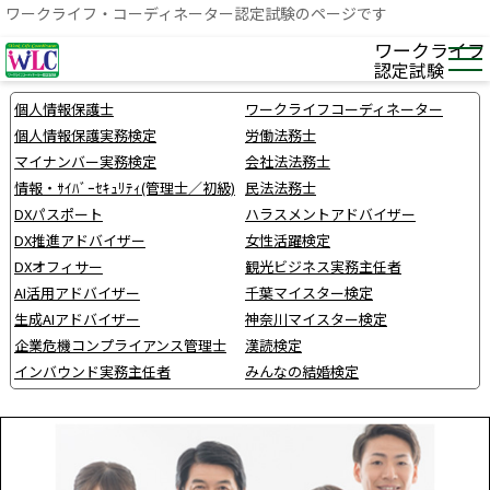
ワークライフ・コーディネーター認定試験のページです
ワークライフ
認定試験
個人情報保護士
ワークライフコーディネーター
個人情報保護実務検定
労働法務士
マイナンバー実務検定
会社法法務士
情報・ｻｲﾊﾞｰｾｷｭﾘﾃｨ(管理士／初級)
民法法務士
DXパスポート
ハラスメントアドバイザー
DX推進アドバイザー
女性活躍検定
DXオフィサー
観光ビジネス実務主任者
AI活用アドバイザー
千葉マイスター検定
生成AIアドバイザー
神奈川マイスター検定
企業危機コンプライアンス管理士
漢読検定
インバウンド実務主任者
みんなの結婚検定