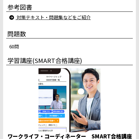
参考図書
小山駅西口テストセンター
所沢駅南口テストセンター
対策テキスト・問題集などをご紹介
大宮駅前テストセンター（川村建設第一ビル）
千葉ニュータウン CUBEパソコン教室
問題数
みのり台パソコン教室テストセンター
サンアイルス船橋テストセンター
60問
スタディＰＣネット柏校
千葉駅前大通りテストセンター地下1階
学習講座(SMART合格講座)
iSERVE八重洲日本橋テストセンター
iSERVE池袋東口テストセンター５階
赤羽駅東口テストセンター（２階会場）
新宿駅前テストセンター（Daiwa西新宿ビル）
立川柴崎町テストセンター
桜木町テストセンター
品川駅高輪口テストセンター
満席
ホームコンじゅく鎌倉教室テストセンター
満席
中部
ワークライフ・コーディネーター SMART合格講座
パソコン教室ダイマック新潟大学前駅テストセンター