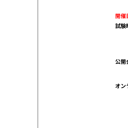
開催
試験
公開
オン