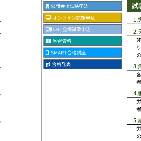
試
公開会場試験申込
オンライン試験申込
1
CBT会場試験申込
2
学習資料
SMART合格講座
合格発表
3
4
5