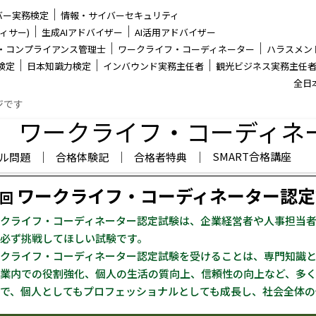
│
バー実務検定
情報・サイバーセキュリティ
│
│
ィサー)
生成AIアドバイザー
AI活用アドバイザー
│
│
・コンプライアンス管理士
ワークライフ・コーディネーター
ハラスメン
│
│
│
検定
日本知識力検定
インバウンド実務主任者
観光ビジネス実務主任
全日
ジです
ワークライフ・コーディネ
│
│
│
SMART合格講座
ル問題
合格体験記
合格者特典
ワークライフ・コーディネーター認定
0回
クライフ・コーディネーター認定試験は、企業経営者や人事担当
必ず挑戦してほしい試験です。
クライフ・コーディネーター認定試験を受けることは、専門知識
業内での役割強化、個人の生活の質向上、信頼性の向上など、多
で、個人としてもプロフェッショナルとしても成長し、社会全体の