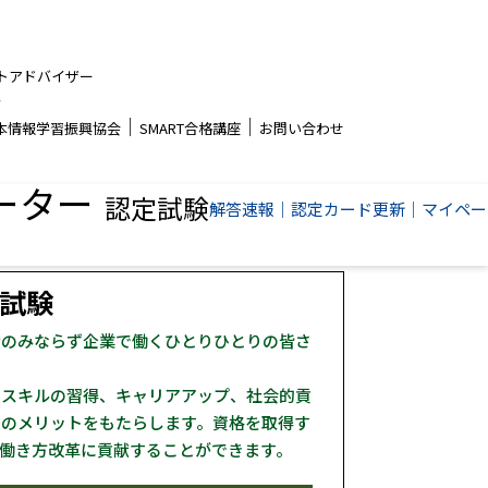
トアドバイザー
者
│
│
本情報学習振興協会
SMART合格講座
お問い合わせ
ーター
認定試験
解答速報
│
認定カード更新
│
マイペー
試験
者のみならず企業で働くひとりひとりの皆さ
とスキルの習得、キャリアアップ、社会的貢
くのメリットをもたらします。資格を取得す
働き方改革に貢献することができます。