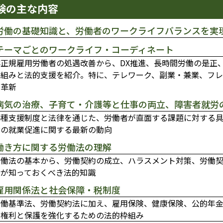
験の主な内容
.労働の基礎知識と、労働者のワークライフバランスを実
.テーマごとのワークライフ・コーディネート
非正規雇用労働者の処遇改善から、DX推進、長時間労働の是正
り組みと法的支援を紹介。特に、テレワーク、副業・兼業、フ
の革新
.病気の治療、子育て・介護等と仕事の両立、障害者就労
各種支援制度と法律を通じた、労働者が直面する課題に対する
者の就業促進に関する最新の動向
.働き方に関する労働法の理解
労働法の基本から、労働契約の成立、ハラスメント対策、労働
者が知っておくべき法的知識
.雇用関係法と社会保障・税制度
労働基準法、労働契約法に加え、雇用保険、健康保険、公的年
の権利と保護を強化するための法的枠組み