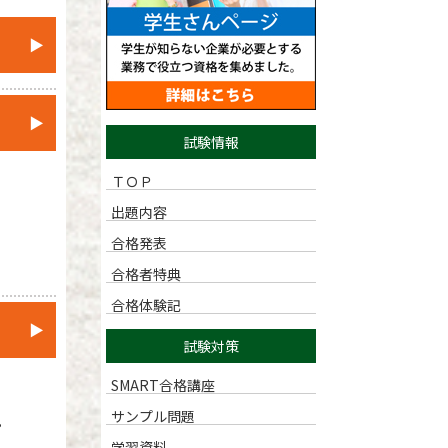
▶
▶
試験情報
ＴＯＰ
出題内容
合格発表
合格者特典
合格体験記
▶
試験対策
SMART合格講座
サンプル問題
。
学習資料