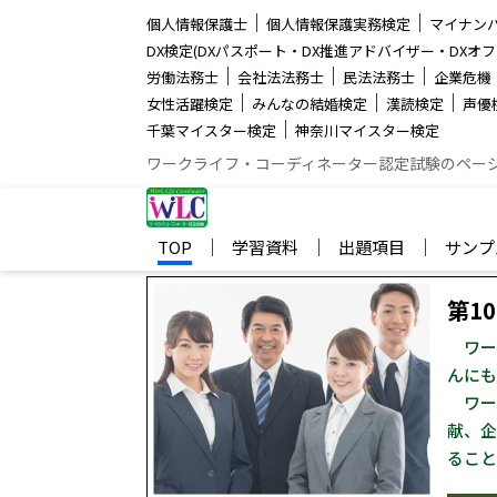
│
│
個人情報保護士
個人情報保護実務検定
マイナン
DX検定(DXパスポート・DX推進アドバイザー・DXオフ
│
│
│
労働法務士
会社法法務士
民法法務士
企業危機
│
│
│
女性活躍検定
みんなの結婚検定
漢読検定
声優
│
千葉マイスター検定
神奈川マイスター検定
ワークライフ・コーディネーター認定試験のペー
│
│
│
TOP
学習資料
出題項目
サンプ
第1
ワー
んにも
ワー
献、企
ること