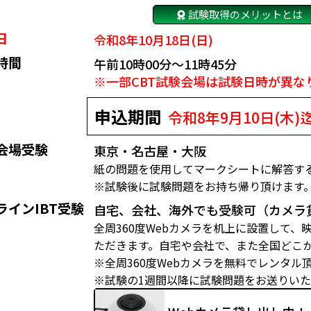
試験取得のメリットとは
日
令和8年10月18日(日)
時間
午前10時00分～11時45分
※一部CBT試験会場は試験日時が異な
申込期間
令和8年9月10日(木)
会場受験
東京・名古屋・大阪
紙の問題を使用してマークシートに解答す
※試験後に試験問題をお持ち帰り頂けます
ラインIBT受験
自宅、会社、海外でも受験可（カメラ
全周360度Webカメラを机上に設置して
ただきます。自宅や会社で、また全国どこ
※全周360度Webカメラを無料でレンタル
※試験の1週間以降に試験問題をお送りい