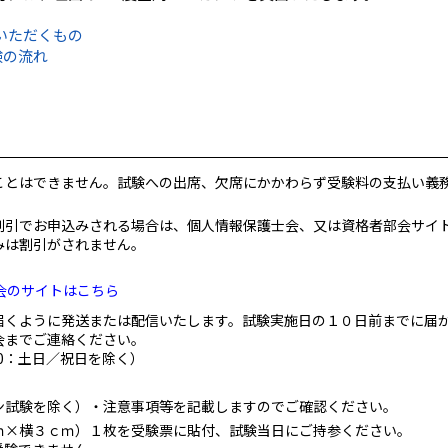
いただくもの
験の流れ
ことはできません。試験への出席、欠席にかかわらず受験料の支払い義
割引でお申込みされる場合は、個人情報保護士会、又は資格者部会サイ
みは割引がされません。
会のサイトはこちら
届くように発送または配信いたします。試験実施日の１０日前までに届
会までご連絡ください。
:00：土日／祝日を除く）
ン試験を除く）・注意事項等を記載しますのでご確認ください。
ｍ×横３ｃｍ）１枚を受験票に貼付、試験当日にご持参ください。